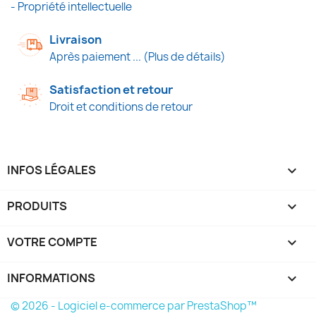
- Propriété intellectuelle
Livraison
Après paiement ... (Plus de détails)
Satisfaction et retour
Droit et conditions de retour
INFOS LÉGALES

PRODUITS

VOTRE COMPTE

INFORMATIONS
keyboard_arrow_down
© 2026 - Logiciel e-commerce par PrestaShop™