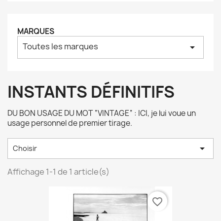
MARQUES
Toutes les marques
arrow_drop_down
INSTANTS DÉFINITIFS
DU BON USAGE DU MOT “VINTAGE“ : ICI, je lui voue un
usage personnel de premier tirage.

Choisir
Affichage 1-1 de 1 article(s)
favorite_border