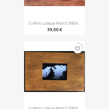
Coffret Ludique Petit ECRÆN...
39,00 €
favorite_border
Coffret Ludique Petit ECRÆN...