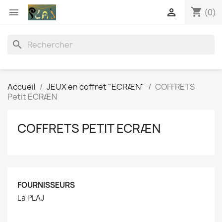
shopping_cart


(0)
search
Accueil
JEUX en coffret "ECRÆN"
COFFRETS
Petit ECRÆN
COFFRETS PETIT ECRÆN
FOURNISSEURS
La PLAJ