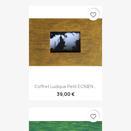
favorite_border
Coffret Ludique Petit ECRÆN...
39,00 €
favorite_border