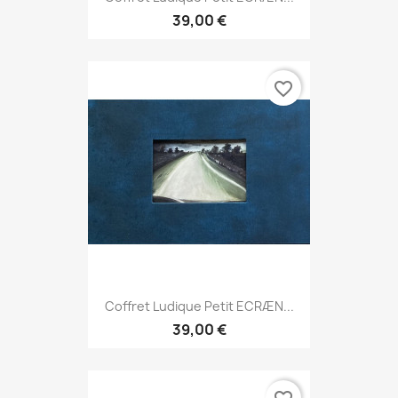
39,00 €
favorite_border
Coffret Ludique Petit ECRÆN...
39,00 €