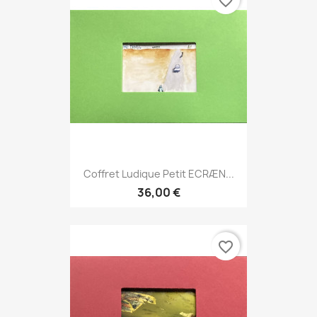
favorite_border
Coffret Ludique Petit ECRÆN...
36,00 €
favorite_border