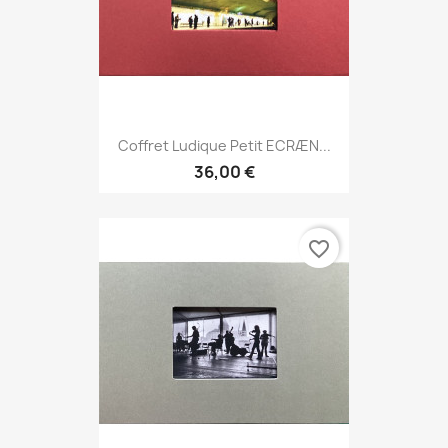
Coffret Ludique Petit ECRÆN...
36,00 €
favorite_border