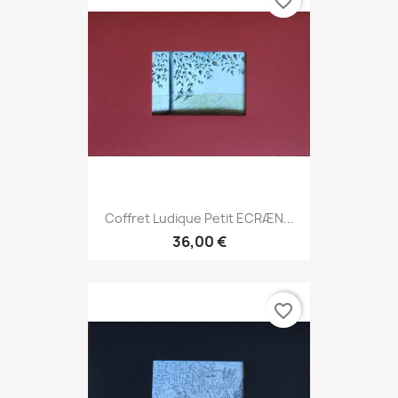
favorite_border
Coffret Ludique Petit ECRÆN...
36,00 €
favorite_border