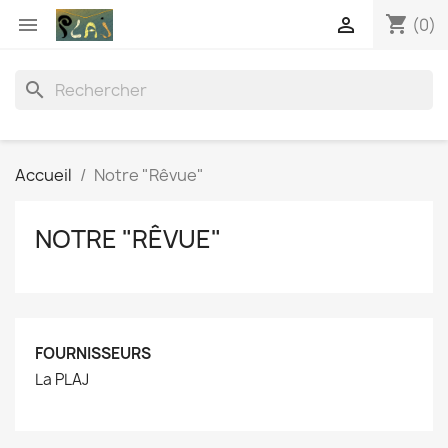
shopping_cart


(0)
search
Accueil
Notre "Rêvue"
NOTRE "RÊVUE"
FOURNISSEURS
La PLAJ