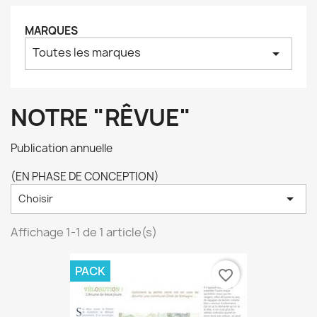
MARQUES
Toutes les marques
arrow_drop_down
NOTRE "RÊVUE"
Publication annuelle
(EN PHASE DE CONCEPTION)

Choisir
Affichage 1-1 de 1 article(s)
PACK
favorite_border